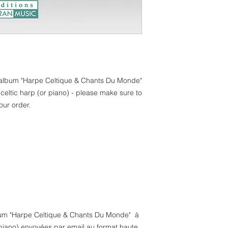
e album "Harpe Celtique & Chants Du Monde"
r celtic harp (or piano) - please make sure to
our order.
lbum "Harpe Celtique & Chants Du Monde" à
piano) envoyées par email au format haute