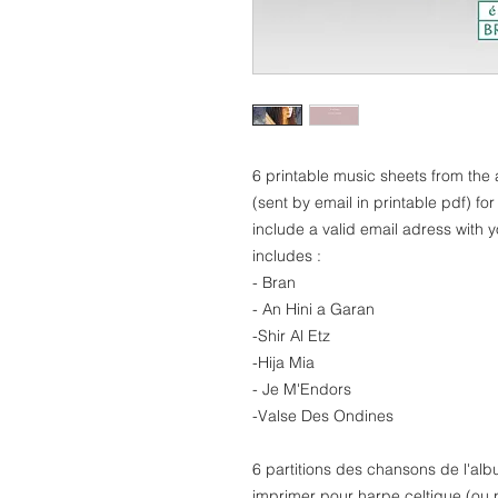
6 printable music sheets from th
(sent by email in printable pdf) fo
include a valid email adress with y
includes :
- Bran
- An Hini a Garan
-Shir Al Etz
-Hija Mia
- Je M'Endors
-Valse Des Ondines
6 partitions des chansons de l'a
imprimer pour harpe celtique (ou 